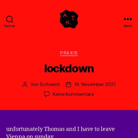
Suchen
Menü
Abstrakte
Kollegen
Treff
Kategorien
PRAXIS
lockdown
Von
Eichwald
19. November 2021
Beitragsautor
Veröffentlichungsdatum
zu
Keine Kommentare
lockdown
unfortunately Thomas and I have to leave
Vienna on sunday,