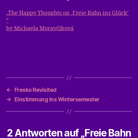
„The Happy Thoughts on ‚Freie Bahn ins Glück‘
”
by Michaela Moravčíková
←
Fresko Revisited
→
Einstimmung ins Wintersemester
2 Antworten auf „Freie Bahn