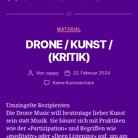
Kategorien
MATERIAL
DRONE / KUNST /
(KRITIK)
Von
zappy
22. Februar 2024
Beitragsautor
Veröffentlichungsdatum
zu
Keine Kommentare
DRONE
/
KUNST
Umzingelte Rezipienten
/
Die Drone Music will heutzutage lieber Kunst
(KRITIK)
sein statt Musik. Sie bäumt sich mit Praktiken
wie der »Partizipation« und Begriffen wie
»meditativ« oder »Deep Listening« auf, um am