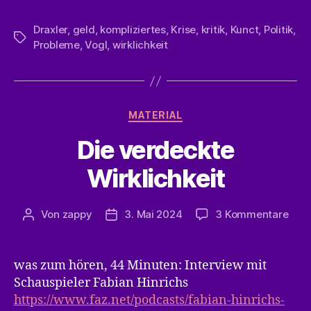
Draxler
,
geld
,
kompliziertes
,
Krise
,
kritik
,
Kunct
,
Politik
,
Schlagwörter
Probleme
,
Vogl
,
wirklichkeit
Kategorien
MATERIAL
Die verdeckte
Wirklichkeit
zu
Von
zappy
3. Mai 2024
3 Kommentare
Beitragsautor
Veröffentlichungsdatum
Die
verd
Wirk
was zum hören, 44 Minuten: Interview mit
Schauspieler Fabian Hinrichs
https://www.faz.net/podcasts/fabian-hinrichs-