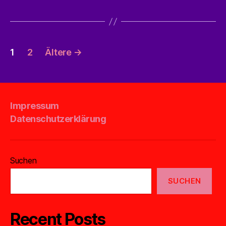
Seitennummerierung
1
2
Ältere
→
der
Beiträge
Impressum
Datenschutzerklärung
Suchen
SUCHEN
Recent Posts