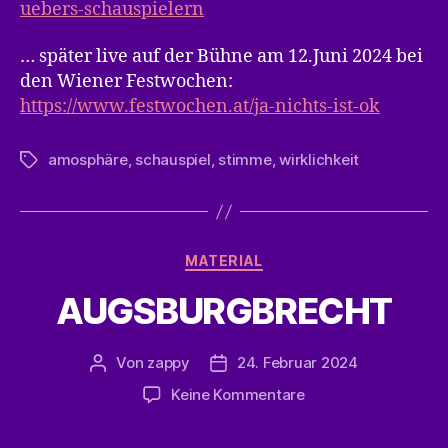
uebers-schauspielern
… später live auf der Bühne am 12.Juni 2024 bei
den Wiener Festwochen:
https://www.festwochen.at/ja-nichts-ist-ok
amosphäre
,
schauspiel
,
stimme
,
wirklichkeit
Schlagwörter
Kategorien
MATERIAL
AUGSBURGBRECHT
Von
zappy
24. Februar 2024
Beitragsautor
Veröffentlichungsdatum
zu
Keine Kommentare
AUGSBURGBRECHT