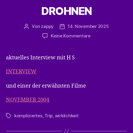
DROHNEN
Von
zappy
14. November 2025
Beitragsautor
Veröffentlichungsdatum
zu
Keine Kommentare
DROHNEN
aktuelles Interview mit H S
INTERVIEW
und einer der erwähnten Filme
NOVEMBER 2004
kompliziertes
,
Trip
,
wirklichkeit
Schlagwörter