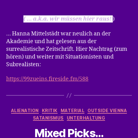
ne
travaille
jamais
( … a.k.a. wir müssen hier raus!
)
!
… Hanna Mittelstädt war neulich an der
Akademie und hat gelesen aus der
surrealistische Zeitschrift. Hier Nachtrag (zum
hören) und weiter mit Situationisten und
Subrealisten:
https://99zueins.fireside.fm/588
Kategorien
ALIENATION
KRITIK
MATERIAL
OUTSIDE VIENNA
SATANISMUS
UNTERHALTUNG
Mixed Picks…