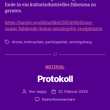
Ende in ein kulturindustrielles Dilemma zu
geraten.
https://jungle.world/artikel/2024/06/drone-
music-bildende-kunst-umzingelte-rezipienten
drone
,
mitmachen
,
partizipation
,
umzingelung
Schlagwörter
Kategorien
MATERIAL
Protokoll
Von
zappy
22. Februar 2024
Beitragsautor
Veröffentlichungsdatum
zu
Keine Kommentare
Protokoll