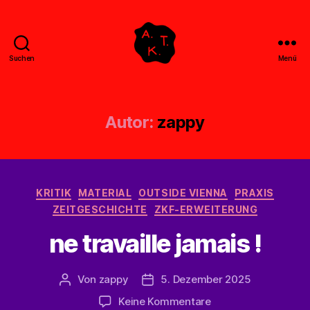
Suchen
Menü
Abstrakte
Kollegen
Treff
Autor:
zappy
Kategorien
KRITIK
MATERIAL
OUTSIDE VIENNA
PRAXIS
ZEITGESCHICHTE
ZKF-ERWEITERUNG
ne travaille jamais !
Von
zappy
5. Dezember 2025
Beitragsautor
Veröffentlichungsdatum
zu
Keine Kommentare