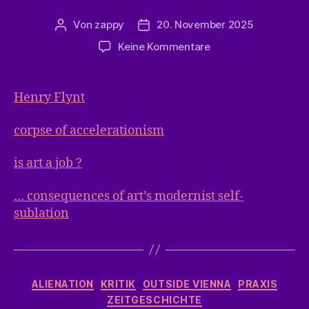
Von
zappy
20. November 2025
Beitragsautor
Veröffentlichungsdatum
zu
Keine Kommentare
Mixed
Picks…
Henry Flynt
corpse of accelerationism
is art a job ?
… consequences of art’s modernist self-
sublation
Kategorien
ALIENATION
KRITIK
OUTSIDE VIENNA
PRAXIS
ZEITGESCHICHTE