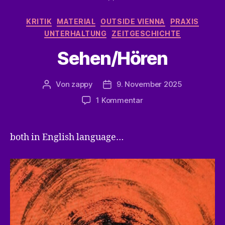
Kategorien
KRITIK
MATERIAL
OUTSIDE VIENNA
PRAXIS
UNTERHALTUNG
ZEITGESCHICHTE
Sehen/Hören
Von
zappy
9. November 2025
Beitragsautor
Veröffentlichungsdatum
zu
1 Kommentar
Sehen/Hören
both in English language…