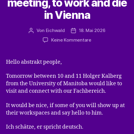
meeting, to work and die
in Vienna
Von
Eichwald
18. Mai 2026
Beitragsautor
Veröffentlichungsdatum
zu
Keine Kommentare
Manitoba,
no
regular
Hello abstrakt people,
meeting,
to
Tomorrow between 10 and 11 Holger Kalberg
work
from the University of Manitoba would like to
and
visit and connect with our Fachbereich.
die
in
It would be nice, if some of you will show up at
Vienna
their workspaces and say hello to him.
Ich schätze, er spricht deutsch.