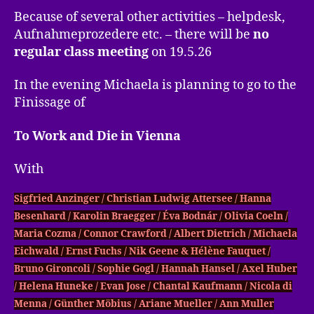
Because of several other activities – helpdesk,
Aufnahmeprozedere etc. – there will be
no
regular class meeting
on 19.5.26
In the evening Michaela is planning to go to the
Finissage of
To Work and Die in Vienna
With
Sigfried Anzinger / Christian Ludwig Attersee / Hanna
Besenhard / Karolin Braegger / Éva Bodnár / Olivia Coeln /
Maria Cozma / Connor Crawford / Albert Dietrich / Michaela
Eichwald / Ernst Fuchs / Nik Geene & Hélène Fauquet /
Bruno Gironcoli / Sophie Gogl / Hannah Hansel / Axel Huber
/ Helena Huneke / Evan Jose / Chantal Kaufmann / Nicola di
Menna / Günther Möbius / Ariane Mueller / Ann Muller