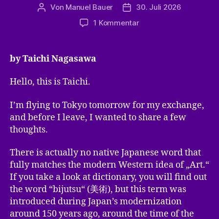
Von
Manuel Bauer
30. Juli 2026
Beitragsautor
Veröffentlichungsdatum
zu
1 Kommentar
„Art“
in
Japanese
by Taichi Nagasawa
„Bijutsu“
Erasmus
Hello, this is Taichi.
to
Tokyo
I’m flying to Tokyo tomorrow for my exchange,
and before I leave, I wanted to share a few
thoughts.
There is actually no native Japanese word that
fully matches the modern Western idea of „Art.“
If you take a look at dictionary, you will find out
the word “bijutsu“ (美術), but this term was
introduced during Japan’s modernization
around 150 years ago, around the time of the