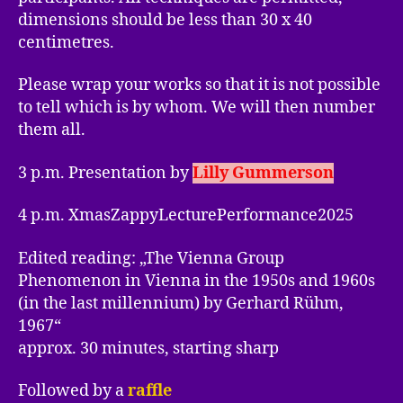
dimensions should be less than 30 x 40
centimetres.
Please wrap your works so that it is not possible
to tell which is by whom. We will then number
them all.
3 p.m. Presentation by
Lilly Gummerson
4 p.m. XmasZappyLecturePerformance2025
Edited reading: „The Vienna Group
Phenomenon in Vienna in the 1950s and 1960s
(in the last millennium) by Gerhard Rühm,
1967“
approx. 30 minutes, starting sharp
Followed by a
raffle