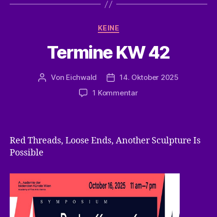
Kategorien
KEINE
Termine KW 42
Von
Eichwald
14. Oktober 2025
Beitragsautor
Veröffentlichungsdatum
zu
1 Kommentar
Termine
KW
42
Red Threads, Loose Ends, Another Sculpture Is
Possible