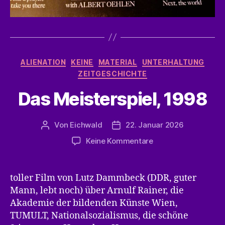
Kategorien
ALIENATION
KEINE
MATERIAL
UNTERHALTUNG
ZEITGESCHICHTE
Das Meisterspiel, 1998
Von
Eichwald
22. Januar 2026
Beitragsautor
Veröffentlichungsdatum
zu
Keine Kommentare
Das
Meisterspiel,
1998
toller Film von Lutz Dammbeck (DDR, guter
Mann, lebt noch) über Arnulf Rainer, die
Akademie der bildenden Künste Wien,
TUMULT, Nationalsozialismus, die schöne