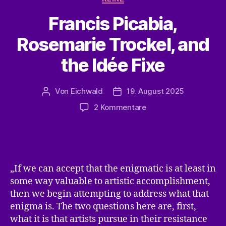
Francis Picabia,
Rosemarie Trockel, and
the Idée Fixe
Von
Eichwald
19. August 2025
Beitragsautor
Veröffentlichungsdatum
zu
2 Kommentare
Francis
Picabia,
Rosemarie
Trockel,
and
„If we can accept that the enigmatic is at least in
the
some way valuable to artistic accomplishment,
Idée
then we begin attempting to address what that
Fixe
enigma is. The two questions here are, first,
what it is that artists pursue in their resistance