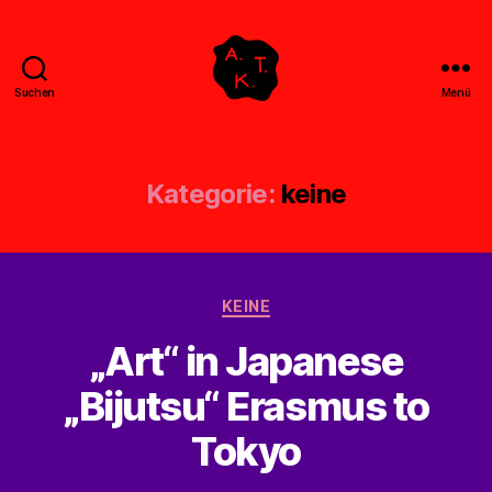
Suchen
Menü
Abstrakte
Kollegen
Treff
Kategorie:
keine
Kategorien
KEINE
„Art“ in Japanese
„Bijutsu“ Erasmus to
Tokyo