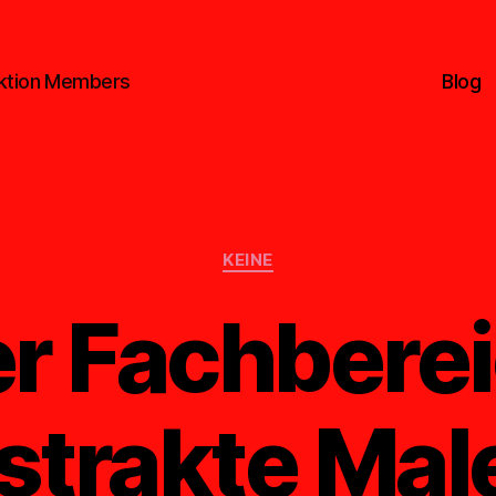
aktion Members
Blog
Kategorien
KEINE
r Fachbere
strakte Male