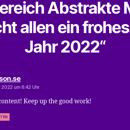
reich Abstrakte 
t allen ein frohe
Jahr 2022“
sagt:
son.se
r 2022 um 6:42 Uhr
content! Keep up the good work!
TEN