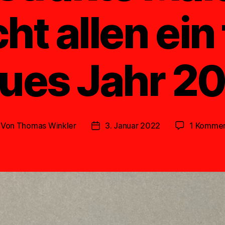
t allen ein
ues Jahr 2
Von
Thomas Winkler
3. Januar 2022
1 Kommen
itragsautor
Veröffentlichungsdatum