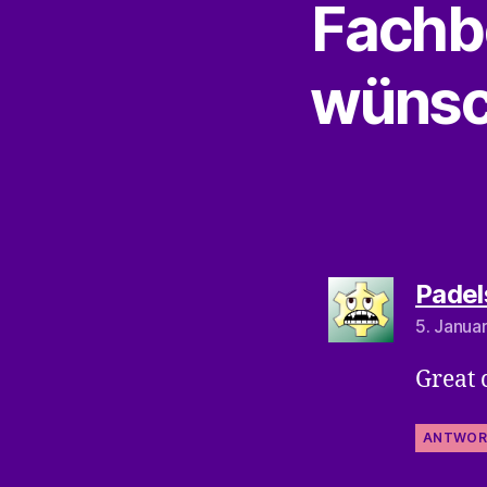
Fachbe
wünsch
Padel
5. Janua
Great 
ANTWOR