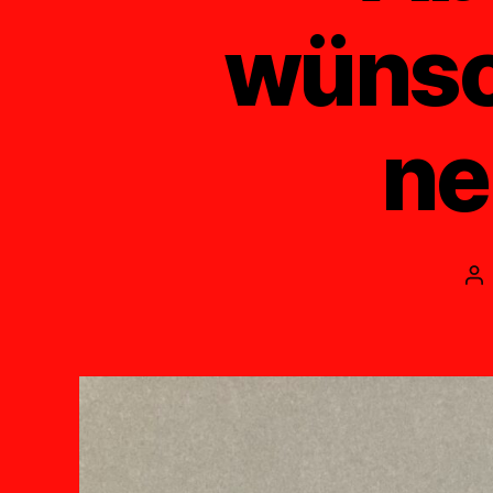
wünsch
ne
Be