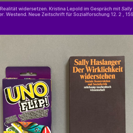
 Realität widersetzen. Kristina Lepold im Gespräch mit
Sally
er
. Westend. Neue Zeitschrift für Sozialforschung 12. 2 , 15