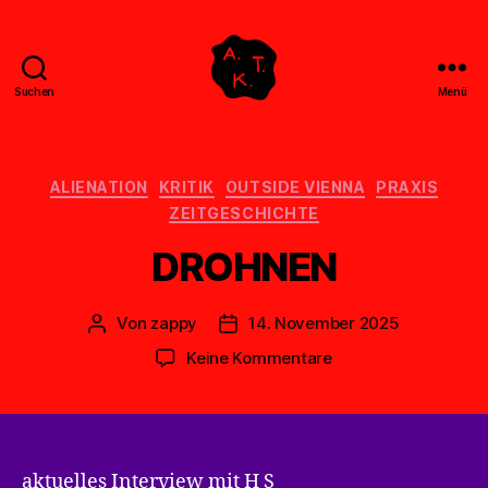
Suchen
Menü
Abstrakte
Kollegen
Treff
Kategorien
ALIENATION
KRITIK
OUTSIDE VIENNA
PRAXIS
ZEITGESCHICHTE
DROHNEN
Von
zappy
14. November 2025
Beitragsautor
Veröffentlichungsdatum
zu
Keine Kommentare
DROHNEN
aktuelles Interview mit H S