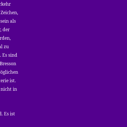
rkehr
 Zeichen,
sein als
, der
rden,
al zu
. Es sind
e Bresson
möglichen
rie ist.
 nicht in
. Es ist