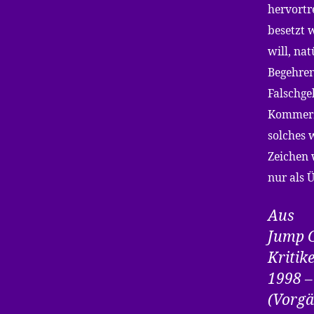
hervortr
besetzt 
will, nat
Begehren
Falschge
Kommerz,
solches 
Zeichen 
nur als 
Aus
Jump 
Kritik
1998 –
(Vorg