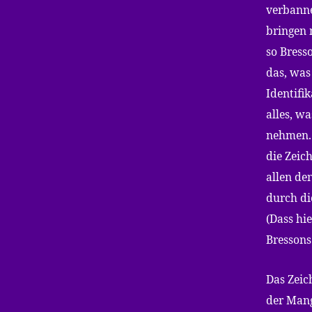
verbanne
bringen 
so Bresso
das, was
Identifi
alles, wa
nehmen. 
die Zeich
allen de
durch di
(Dass hie
Bressons
Das Zeich
der Mang