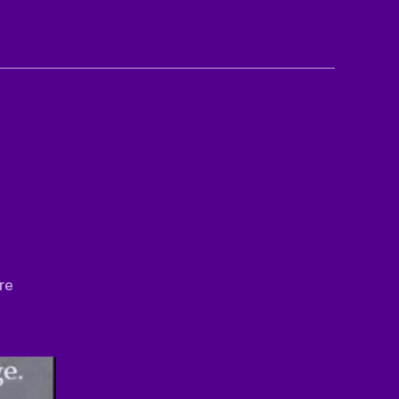
zu
re
Guter
Tip