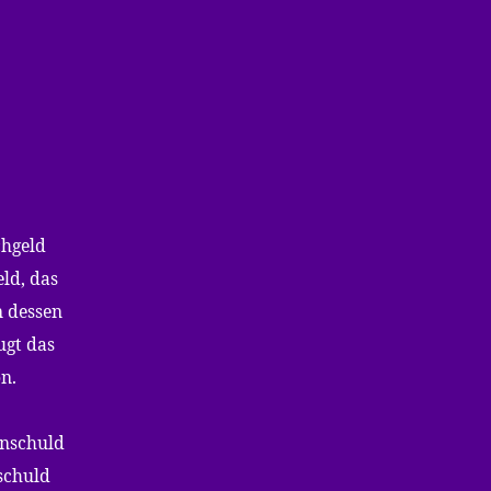
chgeld
eld, das
n dessen
ugt das
n.
Unschuld
schuld