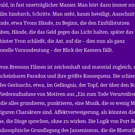
uld, in fast unerträglicher Manier. Man hört dazu immer nu
ilm hindurch, Schritte. Man sieht, kaum beteiligt, Ausschnit
nde, etwa Yvons Hände, zu Beginn, die den Einfüllstutzen
ben, Hände, die das Geld gegen das Licht halten. später das 
hinter Yvon schließt, die Axt, auf die – dies nun als ganz
onelle Vorausdeutung – der Blick der Kamera fällt.
 von Bressons Filmen ist zeichenhaft und material zugleich, 
r scheinbares Paradox und ihre größte Konsequenz. Die schie
des Geräuschs, etwa, im Gefängnis, der Topf, der über den 
Wiederaufnahme von Motiven aus „Ein zum Tode Verurteilter
 die alles grundieren, punktieren, eine Musik, die so wenig M
Figuren Charaktere sind. Affektverweigerung, als könnten di
e, die Dinge sprechen, ohne zu wirken. Die Logik von Port-R
ilosophische Grundlegung des Jansenismus, die die Rhetori