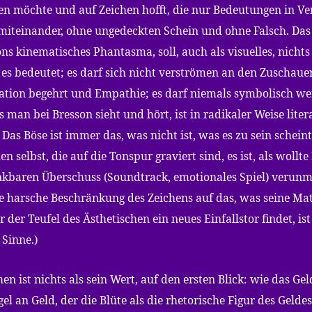
n möchte und auf Zeichen hofft, die nur Bedeutungen in Ve
miteinander, ohne ungedeckten Schein und ohne Falsch. Das
ns kinematisches Phantasma, soll, auch als visuelles, nichts 
 es bedeutet; es darf sich nicht verströmen an den Zuschauer
kation begehrt und Empathie; es darf niemals symbolisch we
s man bei Bresson sieht und hört, ist in radikaler Weise liter
Das Böse ist immer das, was nicht ist, was es zu sein scheint
en selbst, die auf die Tonspur graviert sind, es ist, als wollt
nkbaren Überschuss (Soundtrack, emotionales Spiel) verun
e harsche Beschränkung des Zeichens auf das, was seine Mate
r der Teufel des Ästhetischen ein neues Einfallstor findet, ist
 Sinne.)
en ist nichts als sein Wert, auf den ersten Blick: wie das Geld
el an Geld, der die Blüte als die rhetorische Figur des Geldes