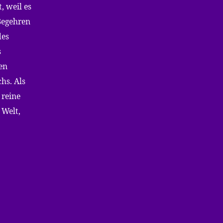
, weil es
Begehren
des
s
ten
hs. Als
 reine
 Welt,