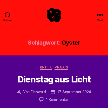
Suchen
Menü
Abstrakte
Kollegen
Treff
Schlagwort:
Oyster
Kategorien
KRITIK
PRAXIS
Dienstag aus Licht
Von
Eichwald
17. September 2024
Beitragsautor
Veröffentlichungsdatum
zu
1 Kommentar
Dienstag