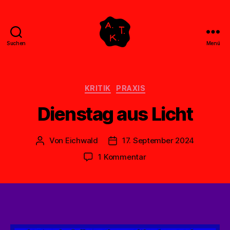
Suchen
Menü
Abstrakte
Kollegen
Treff
Kategorien
KRITIK
PRAXIS
Dienstag aus Licht
Von
Eichwald
17. September 2024
Beitragsautor
Veröffentlichungsdatum
zu
1 Kommentar
Dienstag
aus
Licht